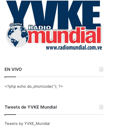
r
:
EN VIVO
<?php echo do_shortcode(‘‘); ?>
Tweets de YVKE Mundial
Tweets by YVKE_Mundial