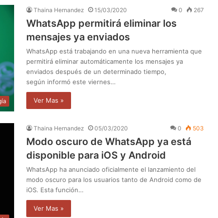
Thaina Hernandez
15/03/2020
0
267
WhatsApp permitirá eliminar los
mensajes ya enviados
WhatsApp está trabajando en una nueva herramienta que
permitirá eliminar automáticamente los mensajes ya
enviados después de un determinado tiempo,
según informó este viernes…
Ver Mas »
gía
Thaina Hernandez
05/03/2020
0
503
Modo oscuro de WhatsApp ya está
disponible para iOS y Android
WhatsApp ha anunciado oficialmente el lanzamiento del
modo oscuro para los usuarios tanto de Android como de
iOS. Esta función…
Ver Mas »