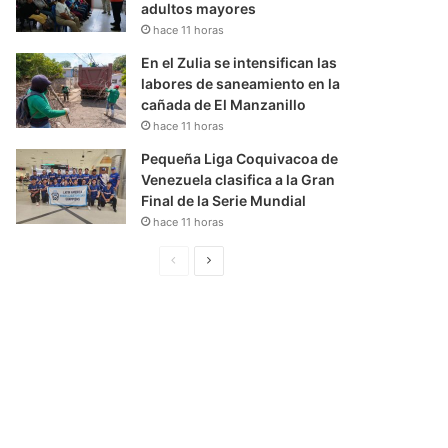
adultos mayores
hace 11 horas
En el Zulia se intensifican las
labores de saneamiento en la
cañada de El Manzanillo
hace 11 horas
Pequeña Liga Coquivacoa de
Venezuela clasifica a la Gran
Final de la Serie Mundial
hace 11 horas
P
S
á
i
g
g
i
u
n
i
a
e
A
n