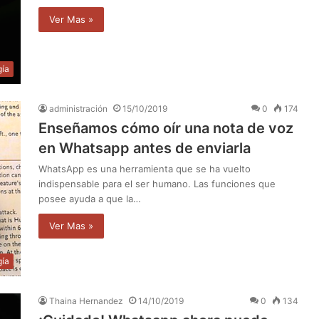
Ver Mas »
gía
administración
15/10/2019
0
174
Enseñamos cómo oír una nota de voz
en Whatsapp antes de enviarla
WhatsApp es una herramienta que se ha vuelto
indispensable para el ser humano. Las funciones que
posee ayuda a que la…
Ver Mas »
gía
Thaina Hernandez
14/10/2019
0
134