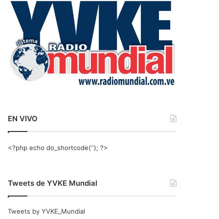
r
:
EN VIVO
<?php echo do_shortcode(‘‘); ?>
Tweets de YVKE Mundial
Tweets by YVKE_Mundial