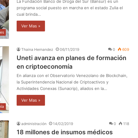
La Fundación Banco de Droga del Sur (Bansur) es un
programa social puesto en marcha en el estado Zulia el
cual brinda…
Ver Mas »
les
Thaina Hernandez
06/11/2019
0
609
Uneti avanza en planes de formación
en criptoeconomía
En alianza con el Observatorio Venezolano de Blockchain,
la Superintendencia Nacional de Criptoactivos y
Actividades Conexas (Sunacrip), aliados en la…
Ver Mas »
ía
administración
14/02/2019
0
118
18 millones de insumos médicos