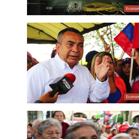
Econom
Econom