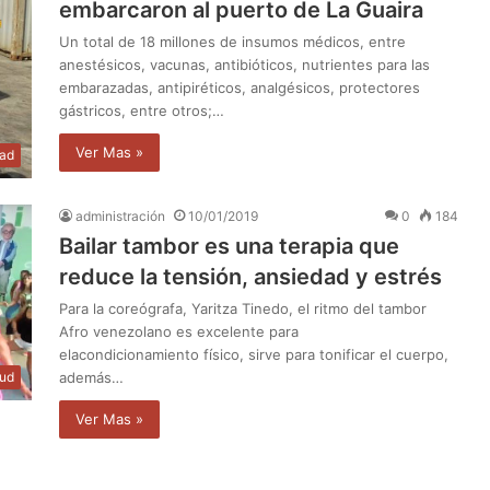
embarcaron al puerto de La Guaira
Un total de 18 millones de insumos médicos, entre
anestésicos, vacunas, antibióticos, nutrientes para las
embarazadas, antipiréticos, analgésicos, protectores
gástricos, entre otros;…
Ver Mas »
dad
administración
10/01/2019
0
184
Bailar tambor es una terapia que
reduce la tensión, ansiedad y estrés
Para la coreógrafa, Yaritza Tinedo, el ritmo del tambor
Afro venezolano es excelente para
elacondicionamiento físico, sirve para tonificar el cuerpo,
lud
además…
Ver Mas »