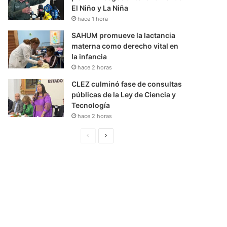
El Niño y La Niña
hace 1 hora
SAHUM promueve la lactancia
materna como derecho vital en
la infancia
hace 2 horas
CLEZ culminó fase de consultas
públicas de la Ley de Ciencia y
Tecnología
hace 2 horas
P
S
á
i
g
g
i
u
n
i
a
e
A
n