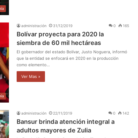
ía
administración
31/12/2019
0
165
Bolívar proyecta para 2020 la
siembra de 60 mil hectáreas
El gobernador del estado Bolívar, Justo Noguera, informó
que la entidad se enfocará en 2020 en la producción
como elemento…
Ver Mas »
ía
administración
22/11/2019
0
142
Bansur brinda atención integral a
adultos mayores de Zulia