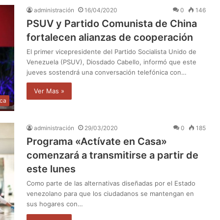
administración
16/04/2020
0
146
PSUV y Partido Comunista de China
fortalecen alianzas de cooperación
El primer vicepresidente del Partido Socialista Unido de
Venezuela (PSUV), Diosdado Cabello, informó que este
jueves sostendrá una conversación telefónica con…
Ver Mas »
ica
administración
29/03/2020
0
185
Programa «Actívate en Casa»
comenzará a transmitirse a partir de
este lunes
Como parte de las alternativas diseñadas por el Estado
venezolano para que los ciudadanos se mantengan en
sus hogares con…