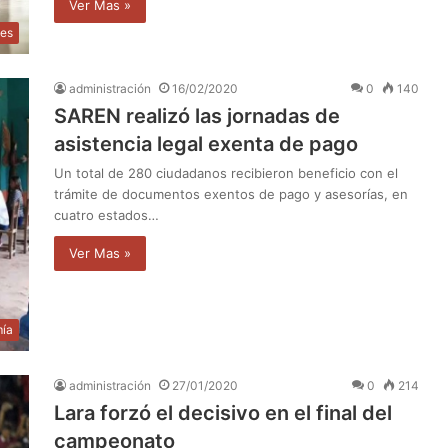
Ver Mas »
tes
administración
16/02/2020
0
140
SAREN realizó las jornadas de
asistencia legal exenta de pago
Un total de 280 ciudadanos recibieron beneficio con el
trámite de documentos exentos de pago y asesorías, en
cuatro estados…
Ver Mas »
ía
administración
27/01/2020
0
214
Lara forzó el decisivo en el final del
campeonato