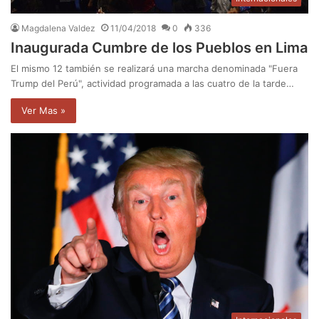
Magdalena Valdez
11/04/2018
0
336
Inaugurada Cumbre de los Pueblos en Lima
El mismo 12 también se realizará una marcha denominada "Fuera
Trump del Perú", actividad programada a las cuatro de la tarde…
Ver Mas »