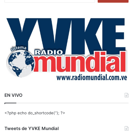
s
c
a
r
:
EN VIVO
<?php echo do_shortcode(‘‘); ?>
Tweets de YVKE Mundial