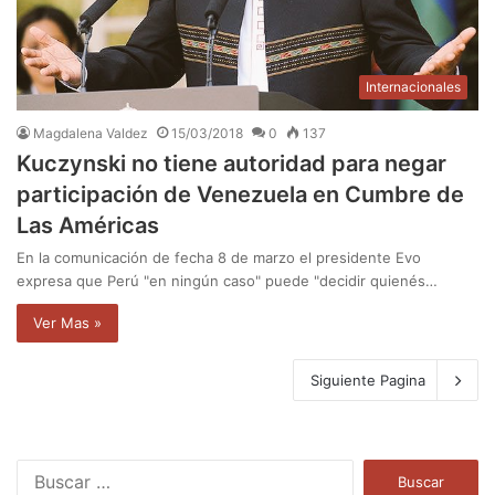
Internacionales
Magdalena Valdez
15/03/2018
0
137
Kuczynski no tiene autoridad para negar
participación de Venezuela en Cumbre de
Las Américas
En la comunicación de fecha 8 de marzo el presidente Evo
expresa que Perú "en ningún caso" puede "decidir quienés…
Ver Mas »
Siguiente Pagina
B
u