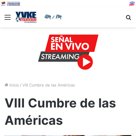
Menu
B
Inicio
/
VIII Cumbre de las Américas
VIII Cumbre de las
Américas