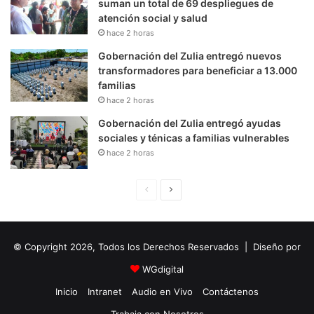
suman un total de 69 despliegues de
atención social y salud
hace 2 horas
Gobernación del Zulia entregó nuevos
transformadores para beneficiar a 13.000
familias
hace 2 horas
Gobernación del Zulia entregó ayudas
sociales y ténicas a familias vulnerables
hace 2 horas
P
S
á
i
g
g
© Copyright 2026, Todos los Derechos Reservados | Diseño por
i
u
n
i
WGdigital
a
e
Inicio
Intranet
Audio en Vivo
Contáctenos
A
n
Trabaja con Nosotros