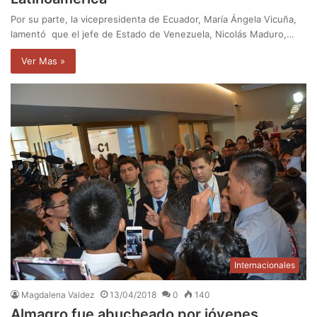
Por su parte, la vicepresidenta de Ecuador, María Ángela Vicuña,
lamentó que el jefe de Estado de Venezuela, Nicolás Maduro,…
Ver Mas »
Internacionales
Magdalena Valdez
13/04/2018
0
140
Almagro fue abucheado por jóvenes