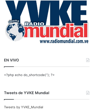
r
:
EN VIVO
<?php echo do_shortcode(‘‘); ?>
Tweets de YVKE Mundial
Tweets by YVKE_Mundial