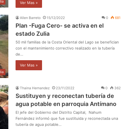
lia
Ver Mas »
Allen Barreto
15/12/2022
0
681
Plan -Fuga Cero- se activa en el
estado Zulia
50 mil familias de la Costa Oriental del Lago se benefician
con el mantenimiento correctivo realizado en la tubería
de…
Ver Mas »
lia
Thaina Hernandez
23/11/2022
0
362
Sustituyen y reconectan tubería de
agua potable en parroquia Antímano
El jefe del Gobierno del Distrito Capital, Nahum
Fernández informó que fue sustituida y reconectada una
tubería de agua potable…