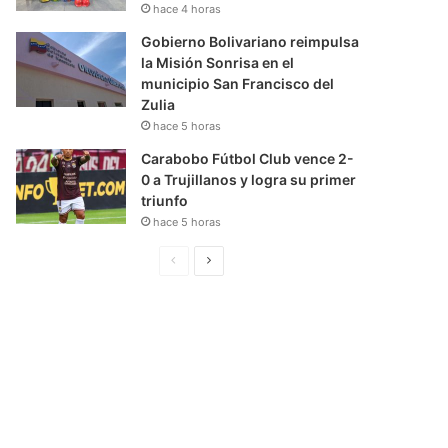
hace 4 horas
Gobierno Bolivariano reimpulsa
la Misión Sonrisa en el
municipio San Francisco del
Zulia
hace 5 horas
Carabobo Fútbol Club vence 2-
0 a Trujillanos y logra su primer
triunfo
hace 5 horas
P
S
á
i
g
g
i
u
n
i
a
e
A
n