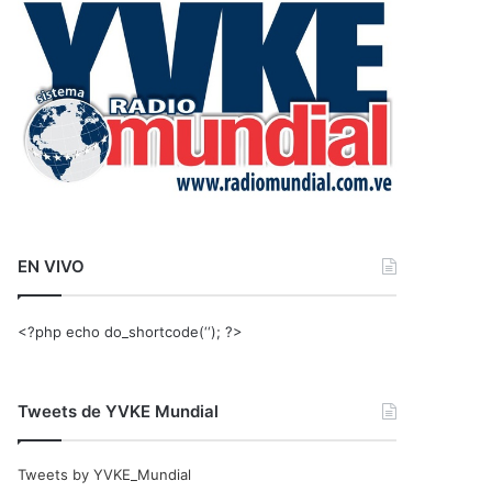
r
:
EN VIVO
<?php echo do_shortcode(‘‘); ?>
Tweets de YVKE Mundial
Tweets by YVKE_Mundial