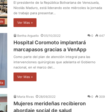
El presidente de la República Bolivariana de Venezuela,
Nicolás Maduro, está liderando este miércoles la jornada
de trabajo para presentar…
da
Ver Mas »
Bertha Arguello
05/10/2022
0
447
Hospital Coromoto implantará
marcapasos gracias a VenApp
Como parte del plan de atención integral para las
intervenciones quirúrgicas que adelanta el Gobierno
nacional, en el marco del…
Ver Mas »
lia
Maria Rivas
28/09/2022
0
309
Mujeres merideñas recibieron
abordaje social de salud