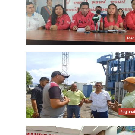
Méri
Regiona