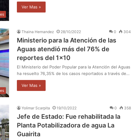
Ver Mas »
les
Thaina Hernandez
28/10/2022
0
304
Ministerio para la Atención de las
Aguas atendió más del 76% de
reportes del 1×10
El Ministerio del Poder Popular para la Atención del Aguas
ha resuelto 76,35% de los casos reportados a través de…
Ver Mas »
les
Yolimar Scarpita
19/10/2022
0
358
Jefe de Estado: Fue rehabilitada la
Planta Potabilizadora de agua La
Guairita