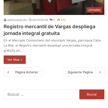
Jornadas
administración
24/10/2018
0
612
Registro mercantil de Vargas despliega
jornada integral gratuita
En el Mercado Comunitario del municipio Vargas, parroquia Catia
La Mar, el Registro mercantil desplegó una jornada integral
gratuita en…
Ver Mas »
Página Anterior
Siguiente Pagina
B
u
s
c