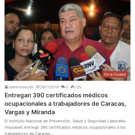
De la Ciudad
administración
28/11/2018
0
125
Entregan 390 certificados médicos
ocupacionales a trabajadores de Caracas,
Vargas y Miranda
El instituto Nacional de Prevención, Salud y Seguridad Laborales
(Inpsasel) entregó 390 certificados médicos ocupacionales a los
trabajadores de Caracas,…