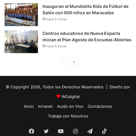
Inauguran el Mundialito Kids de Fútbol de
Salón con 600 niños en Maracaibo
hace 6 horas
Centros educativos de Nueva Esparta
inician el Plan Agosto de Escuelas Abiertas
hace 6 horas
P
S
á
i
g
g
© Copyright 2026, Todos los Derechos Reservados | Diseño por
i
u
n
i
WGdigital
a
e
Inicio
Intranet
Audio en Vivo
Contáctenos
A
n
Trabaja con Nosotros
n
t
Facebook
Twitter
YouTube
t
e
Instagram
Telegram
TikTok