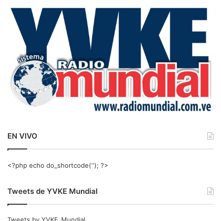
a
r
:
EN VIVO
<?php echo do_shortcode(‘‘); ?>
Tweets de YVKE Mundial
Tweets by YVKE_Mundial