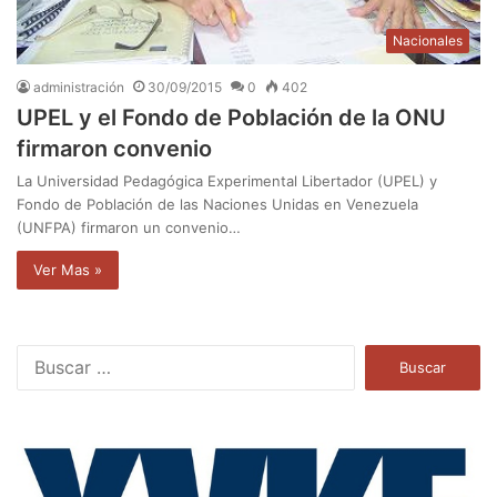
Nacionales
administración
30/09/2015
0
402
UPEL y el Fondo de Población de la ONU
firmaron convenio
La Universidad Pedagógica Experimental Libertador (UPEL) y
Fondo de Población de las Naciones Unidas en Venezuela
(UNFPA) firmaron un convenio…
Ver Mas »
B
u
s
c
a
r
: