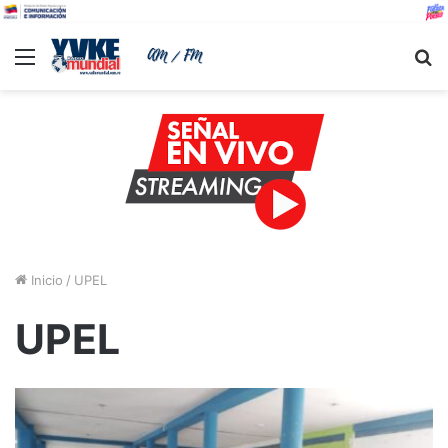
Menu
B
Inicio
/
UPEL
UPEL