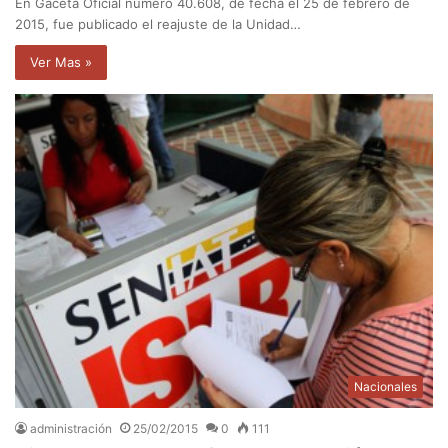
En Gaceta Oficial número 40.608, de fecha el 25 de febrero de
2015, fue publicado el reajuste de la Unidad…
Ver Mas »
Nacionales
administración
25/02/2015
0
111