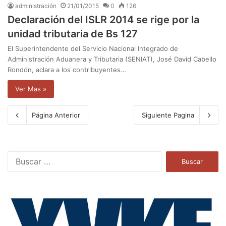
administración
21/01/2015
0
126
Declaración del ISLR 2014 se rige por la
unidad tributaria de Bs 127
El Superintendente del Servicio Nacional Integrado de
Administración Aduanera y Tributaria (SENIAT), José David Cabello
Rondón, aclara a los contribuyentes…
Ver Mas »
Página Anterior
Siguiente Pagina
B
u
s
c
a
r
: