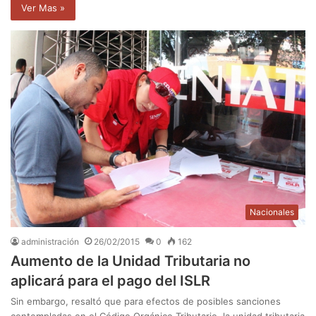
Ver Mas »
Nacionales
administración
26/02/2015
0
162
Aumento de la Unidad Tributaria no
aplicará para el pago del ISLR
Sin embargo, resaltó que para efectos de posibles sanciones
contempladas en el Código Orgánico Tributario, la unidad tributaria