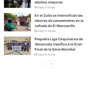
adultos mayores
hace 11 horas
En el Zulia se intensifican las
labores de saneamiento en la
cañada de El Manzanillo
hace 12 horas
Pequeña Liga Coquivacoa de
Venezuela clasifica a la Gran
Final de la Serie Mundial
hace 12 horas
P
S
á
i
g
g
i
u
n
i
a
e
A
n