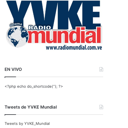
r
:
EN VIVO
<?php echo do_shortcode(‘‘); ?>
Tweets de YVKE Mundial
Tweets by YVKE_Mundial