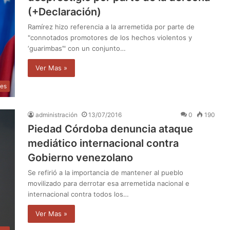
(+Declaración)
Ramírez hizo referencia a la arremetida por parte de
"connotados promotores de los hechos violentos y
‘guarimbas’" con un conjunto…
Ver Mas »
les
administración
13/07/2016
0
190
Piedad Córdoba denuncia ataque
mediático internacional contra
Gobierno venezolano
Se refirió a la importancia de mantener al pueblo
movilizado para derrotar esa arremetida nacional e
internacional contra todos los…
Ver Mas »