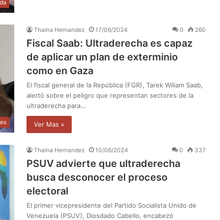
da
Thaina Hernandez
17/06/2024
0
260
Fiscal Saab: Ultraderecha es capaz
de aplicar un plan de exterminio
como en Gaza
El fiscal general de la República (FGR), Tarek Wiliam Saab,
alertó sobre el peligro que representan sectores de la
ultraderecha para…
les
Ver Mas »
Thaina Hernandez
10/06/2024
0
337
PSUV advierte que ultraderecha
busca desconocer el proceso
electoral
El primer vicepresidente del Partido Socialista Unido de
Venezuela (PSUV), Diosdado Cabello, encabezó