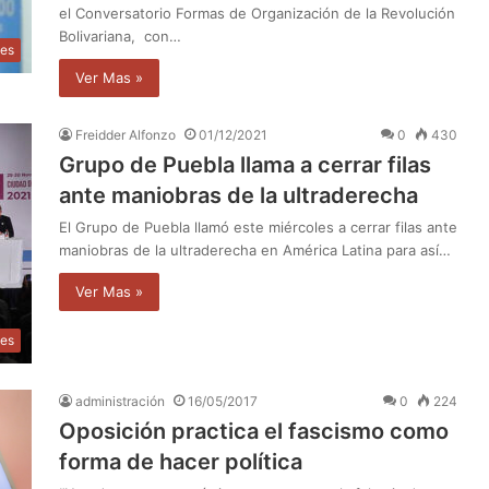
el Conversatorio Formas de Organización de la Revolución
Bolivariana, con…
les
Ver Mas »
Freidder Alfonzo
01/12/2021
0
430
Grupo de Puebla llama a cerrar filas
ante maniobras de la ultraderecha
El Grupo de Puebla llamó este miércoles a cerrar filas ante
maniobras de la ultraderecha en América Latina para así…
Ver Mas »
les
administración
16/05/2017
0
224
Oposición practica el fascismo como
forma de hacer política