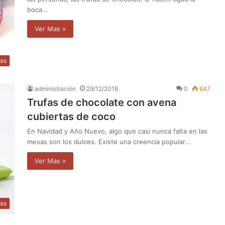
boca…
Ver Mas »
as
administración
29/12/2018
0
647
Trufas de chocolate con avena
cubiertas de coco
En Navidad y Año Nuevo, algo que casi nunca falta en las
mesas son los dulces. Existe una creencia popular…
Ver Mas »
as