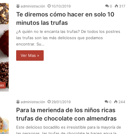
administración
10/10/2019
0
317
Te diremos cómo hacer en solo 10
minutos las trufas
¿A quién no le encanta las trufas? De todos los postres
las trufas son las más deliciosos que podamos
encontrar. Su…
Ver Mas »
as
administración
29/01/2019
0
244
Para la merienda de los niños ricas
trufas de chocolate con almendras
Este delicioso bocadillo es irresistible para la mayoría de
las personas, las trufas de chocolate le hacen agua la