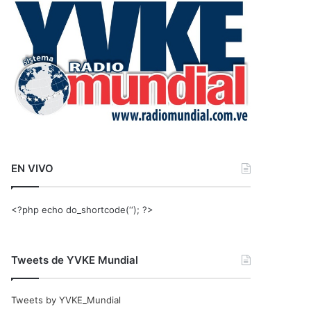
r
:
EN VIVO
<?php echo do_shortcode(‘‘); ?>
Tweets de YVKE Mundial
Tweets by YVKE_Mundial