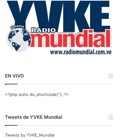
r
:
EN VIVO
<?php echo do_shortcode(‘‘); ?>
Tweets de YVKE Mundial
Tweets by YVKE_Mundial