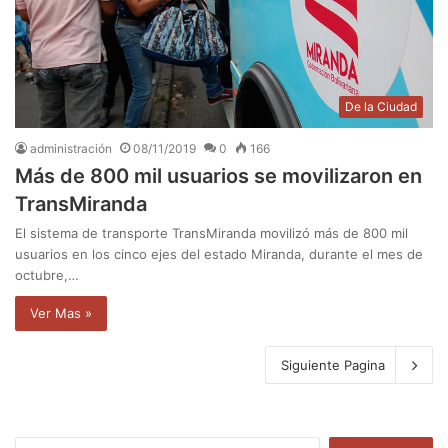
De la Ciudad
administración
08/11/2019
0
166
Más de 800 mil usuarios se movilizaron en
TransMiranda
El sistema de transporte TransMiranda movilizó más de 800 mil
usuarios en los cinco ejes del estado Miranda, durante el mes de
octubre,…
Ver Mas »
Siguiente Pagina
B