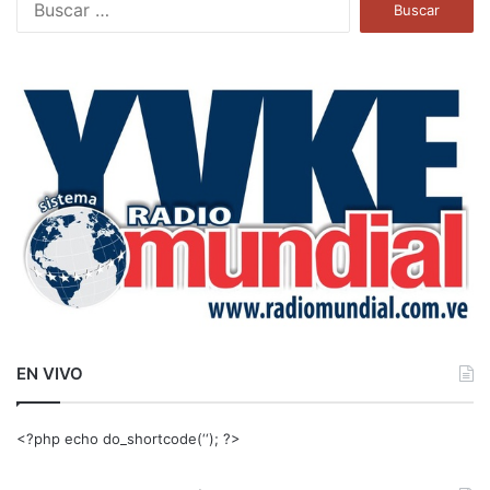
u
s
c
a
r
:
EN VIVO
<?php echo do_shortcode(‘‘); ?>