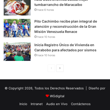
tumbarrancho de Maracaibo
hace 6 horas
Pito Cachimbo recibe plan integral de
atención y reconstrucción de la Gran
Misión Venezuela Renace
hace 10 horas
Inicia Registro Único de Vivienda en
Carabobo para afectados por sismos
hace 10 horas
P
S
á
i
g
g
© Copyright 2026, Todos los Derechos Reservados | Diseño por
i
u
n
i
WGdigital
a
e
Inicio
Intranet
Audio en Vivo
Contáctenos
A
n