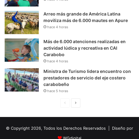
Arreo más grande de América Latina
moviliza más de 6.000 mautes en Apure
hace 4 horas
Más de 6.000 atenciones realizadas en
actividad lúdica y recreativa en CAI
Carabobo
hace 4 horas
Ministra de Turismo lidera encuentro con
prestadores de servicio del eje costero
carabobeño
hace 5 horas
P
S
á
i
g
g
© Copyright 2026, Todos los Derechos Reservados | Diseño por
i
u
n
i
WGdigital