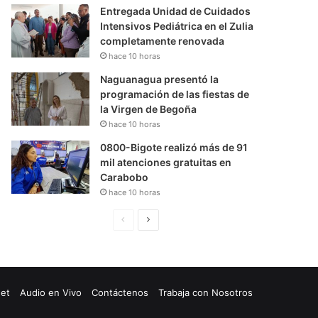
Entregada Unidad de Cuidados
Intensivos Pediátrica en el Zulia
completamente renovada
hace 10 horas
Naguanagua presentó la
programación de las fiestas de
la Virgen de Begoña
hace 10 horas
0800-Bigote realizó más de 91
mil atenciones gratuitas en
Carabobo
hace 10 horas
P
S
á
i
g
g
i
u
net
Audio en Vivo
Contáctenos
Trabaja con Nosotros
n
i