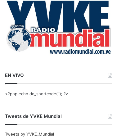
r
:
EN VIVO
<?php echo do_shortcode(‘‘); ?>
Tweets de YVKE Mundial
Tweets by YVKE_Mundial