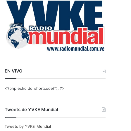
r
:
EN VIVO
<?php echo do_shortcode(‘‘); ?>
Tweets de YVKE Mundial
Tweets by YVKE_Mundial