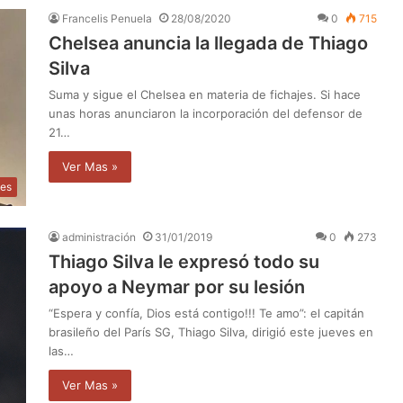
Francelis Penuela
28/08/2020
0
715
Chelsea anuncia la llegada de Thiago
Silva
Suma y sigue el Chelsea en materia de fichajes. Si hace
unas horas anunciaron la incorporación del defensor de
21…
Ver Mas »
tes
administración
31/01/2019
0
273
Thiago Silva le expresó todo su
apoyo a Neymar por su lesión
“Espera y confía, Dios está contigo!!! Te amo”: el capitán
brasileño del París SG, Thiago Silva, dirigió este jueves en
las…
Ver Mas »