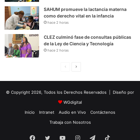
SAHUM promueve la lactancia materna
como derecho vital en la infancia
hace 2 horas
CLEZ culminó fase de consultas públicas
de la Ley de Ciencia y Tecnología
hace 2 horas
P
S
á
i
g
g
© Copyright 2026, Todos los Derechos Reservados | Diseño por
i
u
n
i
WGdigital
a
e
Inicio
Intranet
Audio en Vivo
Contáctenos
A
n
Trabaja con Nosotros
n
t
Facebook
Twitter
YouTube
t
e
Instagram
Telegram
TikTok