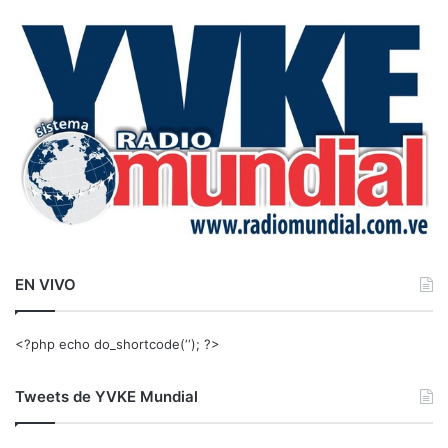
c
a
r
:
EN VIVO
<?php echo do_shortcode(‘‘); ?>
Tweets de YVKE Mundial