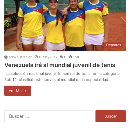
Deportes
administración
13/05/2017
0
158
Venezuela irá al mundial juvenil de tenis
La selección nacional juvenil femenina de tenis, en la categoría
Sub 14, clasificó este jueves al mundial de la especialidad…
Ver Mas »
B
u
s