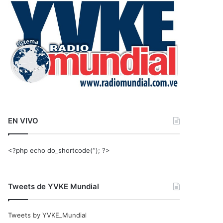
r
:
EN VIVO
<?php echo do_shortcode(‘‘); ?>
Tweets de YVKE Mundial
Tweets by YVKE_Mundial