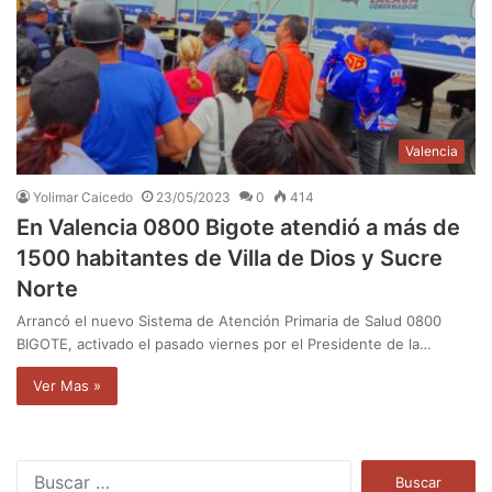
Valencia
Yolimar Caicedo
23/05/2023
0
414
En Valencia 0800 Bigote atendió a más de
1500 habitantes de Villa de Dios y Sucre
Norte
Arrancó el nuevo Sistema de Atención Primaria de Salud 0800
BIGOTE, activado el pasado viernes por el Presidente de la…
Ver Mas »
B