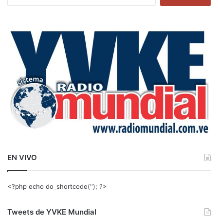
u
s
c
a
r
:
EN VIVO
<?php echo do_shortcode(‘‘); ?>
Tweets de YVKE Mundial