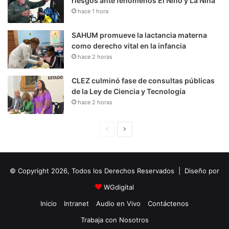
riesgos ante fenómenos El Niño y La Niña
hace 1 hora
SAHUM promueve la lactancia materna
como derecho vital en la infancia
hace 2 horas
CLEZ culminó fase de consultas públicas
de la Ley de Ciencia y Tecnología
hace 2 horas
P
S
á
i
g
g
© Copyright 2026, Todos los Derechos Reservados | Diseño por
i
u
n
i
WGdigital
a
e
Inicio
Intranet
Audio en Vivo
Contáctenos
A
n
Trabaja con Nosotros