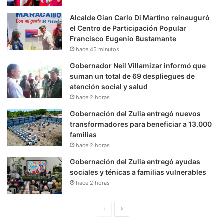
Alcalde Gian Carlo Di Martino reinauguró
el Centro de Participación Popular
Francisco Eugenio Bustamante
hace 45 minutos
Gobernador Neil Villamizar informó que
suman un total de 69 despliegues de
atención social y salud
hace 2 horas
Gobernación del Zulia entregó nuevos
transformadores para beneficiar a 13.000
familias
hace 2 horas
Gobernación del Zulia entregó ayudas
sociales y ténicas a familias vulnerables
hace 2 horas
P
S
á
i