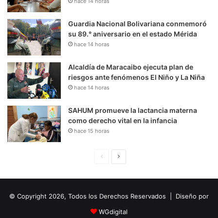
hace 14 horas
Guardia Nacional Bolivariana conmemoró
su 89.° aniversario en el estado Mérida
hace 14 horas
Alcaldía de Maracaibo ejecuta plan de
riesgos ante fenómenos El Niño y La Niña
hace 14 horas
SAHUM promueve la lactancia materna
como derecho vital en la infancia
hace 15 horas
P
S
á
i
g
g
© Copyright 2026, Todos los Derechos Reservados | Diseño por
i
u
n
i
WGdigital