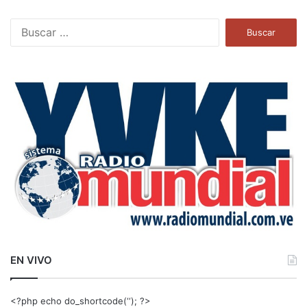
B
u
s
c
a
r
:
EN VIVO
<?php echo do_shortcode(‘‘); ?>