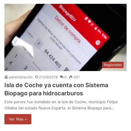
Regionales
administración
21/09/2018
0
301
Isla de Coche ya cuenta con Sistema
Biopago para hidrocarburos
Este jueves fue instalado en la Isla de Coche, municipio Felipe
Villalba del estado Nueva Esparta, el Sistema Biopago para…
Ver Mas »