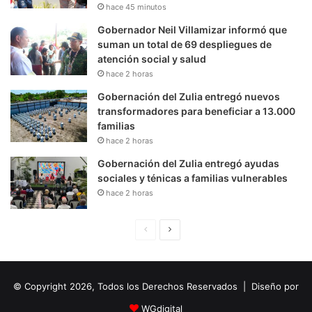
hace 45 minutos
Gobernador Neil Villamizar informó que
suman un total de 69 despliegues de
atención social y salud
hace 2 horas
Gobernación del Zulia entregó nuevos
transformadores para beneficiar a 13.000
familias
hace 2 horas
Gobernación del Zulia entregó ayudas
sociales y ténicas a familias vulnerables
hace 2 horas
P
S
á
i
g
g
© Copyright 2026, Todos los Derechos Reservados | Diseño por
i
u
n
i
WGdigital