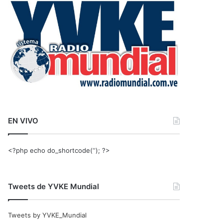
r
:
EN VIVO
<?php echo do_shortcode(‘‘); ?>
Tweets de YVKE Mundial
Tweets by YVKE_Mundial