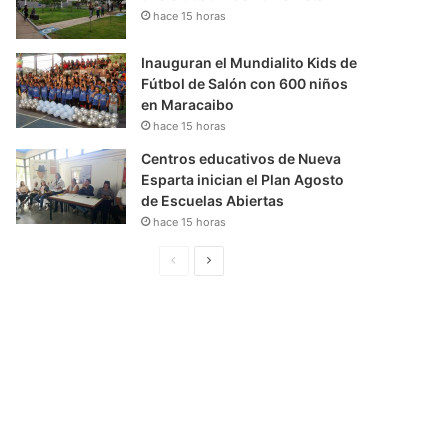
hace 15 horas
Inauguran el Mundialito Kids de
Fútbol de Salón con 600 niños
en Maracaibo
hace 15 horas
Centros educativos de Nueva
Esparta inician el Plan Agosto
de Escuelas Abiertas
hace 15 horas
P
S
á
i
g
g
i
u
n
i
a
e
A
n