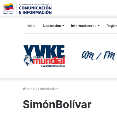
Inicio
Nacionales
Internacionales
Regio
Inicio
/
SimónBolívar
SimónBolívar