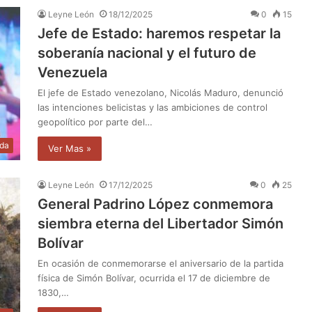
Leyne León
18/12/2025
0
15
Jefe de Estado: haremos respetar la
soberanía nacional y el futuro de
Venezuela
El jefe de Estado venezolano, Nicolás Maduro, denunció
las intenciones belicistas y las ambiciones de control
geopolítico por parte del…
da
Ver Mas »
Leyne León
17/12/2025
0
25
General Padrino López conmemora
siembra eterna del Libertador Simón
Bolívar
En ocasión de conmemorarse el aniversario de la partida
física de Simón Bolívar, ocurrida el 17 de diciembre de
1830,…