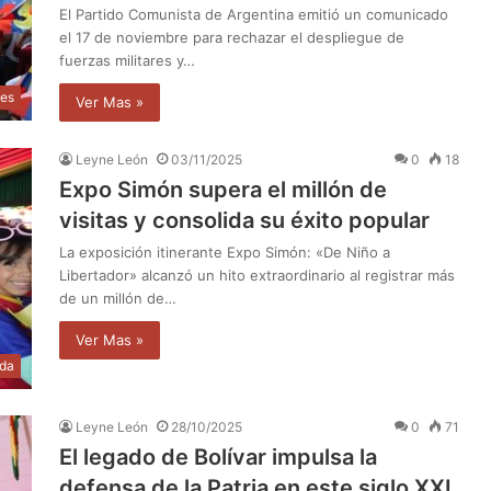
El Partido Comunista de Argentina emitió un comunicado
el 17 de noviembre para rechazar el despliegue de
fuerzas militares y…
les
Ver Mas »
Leyne León
03/11/2025
0
18
Expo Simón supera el millón de
visitas y consolida su éxito popular
La exposición itinerante Expo Simón: «De Niño a
Libertador» alcanzó un hito extraordinario al registrar más
de un millón de…
Ver Mas »
da
Leyne León
28/10/2025
0
71
El legado de Bolívar impulsa la
defensa de la Patria en este siglo XXI