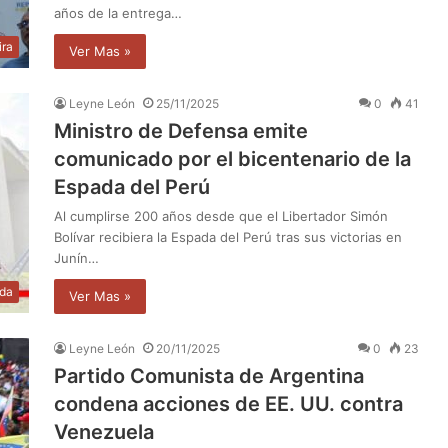
años de la entrega…
ira
Ver Mas »
Leyne León
25/11/2025
0
41
Ministro de Defensa emite
comunicado por el bicentenario de la
Espada del Perú
Al cumplirse 200 años desde que el Libertador Simón
Bolívar recibiera la Espada del Perú tras sus victorias en
Junín…
da
Ver Mas »
Leyne León
20/11/2025
0
23
Partido Comunista de Argentina
condena acciones de EE. UU. contra
Venezuela