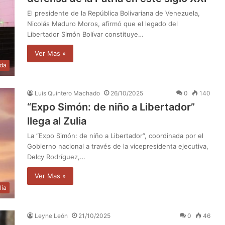
El presidente de la República Bolivariana de Venezuela,
Nicolás Maduro Moros, afirmó que el legado del
Libertador Simón Bolívar constituye…
Ver Mas »
da
Luis Quintero Machado
26/10/2025
0
140
“Expo Simón: de niño a Libertador”
llega al Zulia
La “Expo Simón: de niño a Libertador”, coordinada por el
Gobierno nacional a través de la vicepresidenta ejecutiva,
Delcy Rodríguez,…
Ver Mas »
lia
Leyne León
21/10/2025
0
46