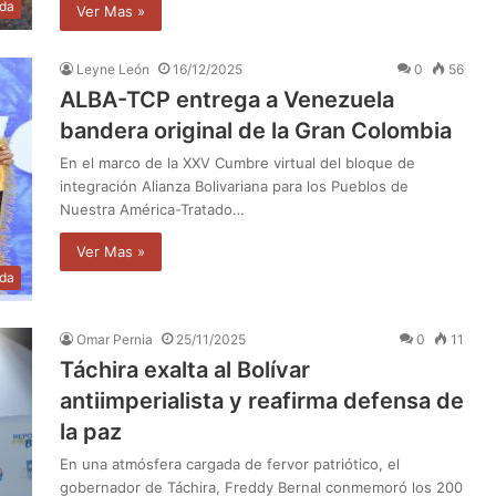
da
Ver Mas »
Leyne León
16/12/2025
0
56
ALBA-TCP entrega a Venezuela
bandera original de la Gran Colombia
En el marco de la XXV Cumbre virtual del bloque de
integración Alianza Bolivariana para los Pueblos de
Nuestra América-Tratado…
Ver Mas »
da
Omar Pernia
25/11/2025
0
11
Táchira exalta al Bolívar
antiimperialista y reafirma defensa de
la paz
En una atmósfera cargada de fervor patriótico, el
gobernador de Táchira, Freddy Bernal conmemoró los 200