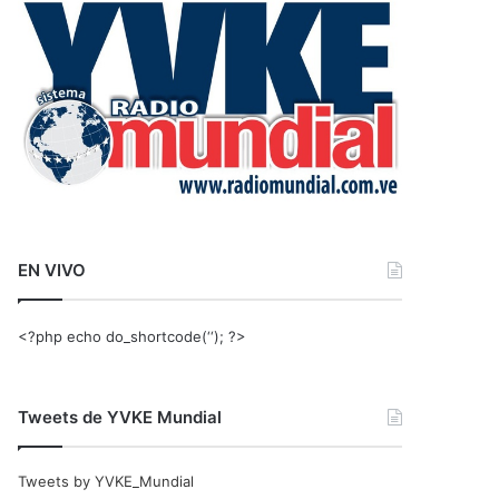
r
:
EN VIVO
<?php echo do_shortcode(‘‘); ?>
Tweets de YVKE Mundial
Tweets by YVKE_Mundial