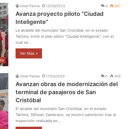
Omar Pernia
13/06/2023
0
547
Avanza proyecto piloto “Ciudad
Inteligente”
La alcaldía del municipio San Cristóbal, en el estado
Táchira, inició el plan piloto “Ciudad Inteligente”, con el
cual se…
Ver Mas »
ría
Omar Pernia
17/05/2023
0
455
Avanzan obras de modernización del
terminal de pasajeros de San
Cristóbal
El alcalde del municipio San Cristóbal, en el estado
Táchira, Silfredo Zambrano, se mostró satisfecho tras la
inspección realizada en…