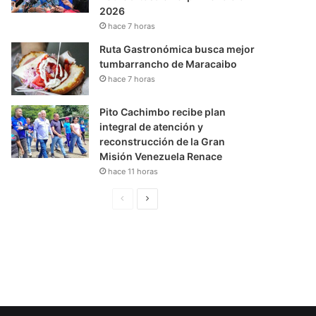
2026
hace 7 horas
Ruta Gastronómica busca mejor
tumbarrancho de Maracaibo
hace 7 horas
Pito Cachimbo recibe plan
integral de atención y
reconstrucción de la Gran
Misión Venezuela Renace
hace 11 horas
P
S
á
i
g
g
i
u
n
i
a
e