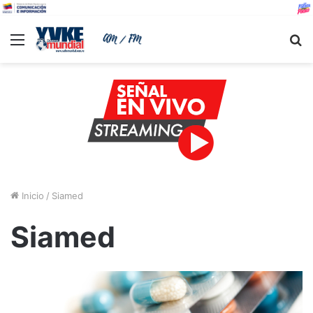
Menu
B
Inicio
/
Siamed
Siamed