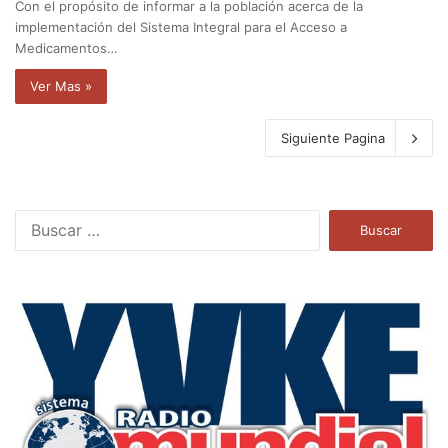
Con el propósito de informar a la población acerca de la
implementación del Sistema Integral para el Acceso a
Medicamentos…
Ver Mas »
Siguiente Pagina
B
u
s
c
a
r
: