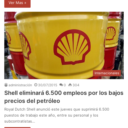
Ver Mas »
Internacionales
administración
30/07/2015
0
304
Shell eliminará 6.500 empleos por los bajos
precios del petróleo
Royal Dutch Shell anunció este jueves que suprimirá 6.500
puestos de trabajo este año, entre su personal y los
subcontratistas…