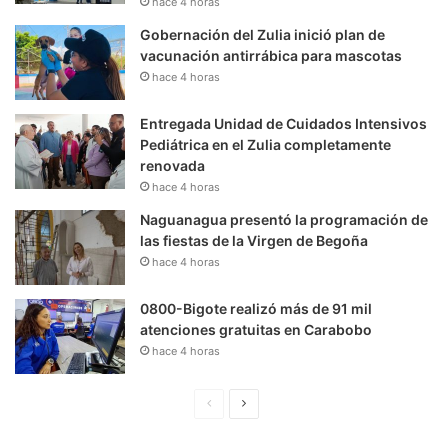
hace 4 horas
Gobernación del Zulia inició plan de
vacunación antirrábica para mascotas
hace 4 horas
Entregada Unidad de Cuidados Intensivos
Pediátrica en el Zulia completamente
renovada
hace 4 horas
Naguanagua presentó la programación de
las fiestas de la Virgen de Begoña
hace 4 horas
0800-Bigote realizó más de 91 mil
atenciones gratuitas en Carabobo
hace 4 horas
P
S
á
i