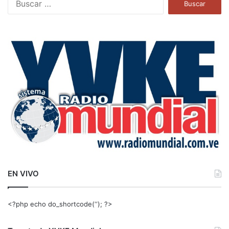
u
s
c
a
r
:
EN VIVO
<?php echo do_shortcode(‘‘); ?>