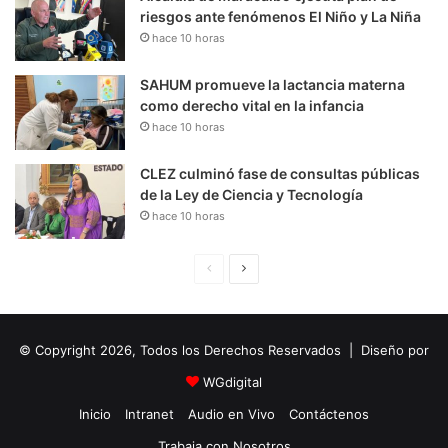
riesgos ante fenómenos El Niño y La Niña
hace 10 horas
SAHUM promueve la lactancia materna
como derecho vital en la infancia
hace 10 horas
CLEZ culminó fase de consultas públicas
de la Ley de Ciencia y Tecnología
hace 10 horas
P
S
á
i
g
g
© Copyright 2026, Todos los Derechos Reservados | Diseño por
i
u
n
i
WGdigital
a
e
Inicio
Intranet
Audio en Vivo
Contáctenos
A
n
Trabaja con Nosotros