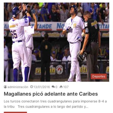
Deportes
administración
13/01/2016
0
107
Magallanes picó adelante ante Caribes
Los turcos conectaron tres cuadrangulares para imponerse 8-4 a
la tribu Tres cuadrangulares a lo largo del partido y…