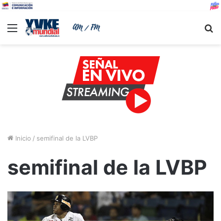
Menu
B
Inicio
/
semifinal de la LVBP
semifinal de la LVBP