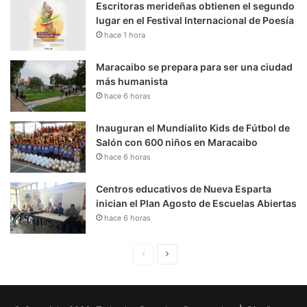
Escritoras merideñas obtienen el segundo
lugar en el Festival Internacional de Poesía
hace 1 hora
Maracaibo se prepara para ser una ciudad
más humanista
hace 6 horas
Inauguran el Mundialito Kids de Fútbol de
Salón con 600 niños en Maracaibo
hace 6 horas
Centros educativos de Nueva Esparta
inician el Plan Agosto de Escuelas Abiertas
hace 6 horas
P
S
á
i
g
g