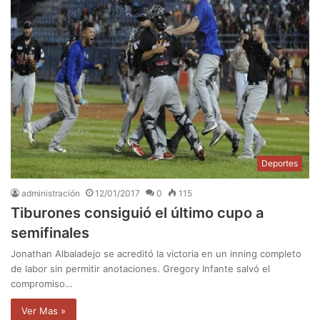
Deportes
administración
12/01/2017
0
115
Tiburones consiguió el último cupo a
semifinales
Jonathan Albaladejo se acreditó la victoria en un inning completo
de labor sin permitir anotaciones. Gregory Infante salvó el
compromiso…
Ver Mas »