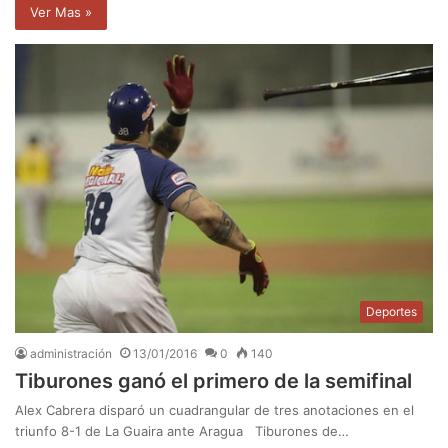
Ver Mas »
Deportes
administración
13/01/2016
0
140
Tiburones ganó el primero de la semifinal
Alex Cabrera disparó un cuadrangular de tres anotaciones en el
triunfo 8-1 de La Guaira ante Aragua Tiburones de…