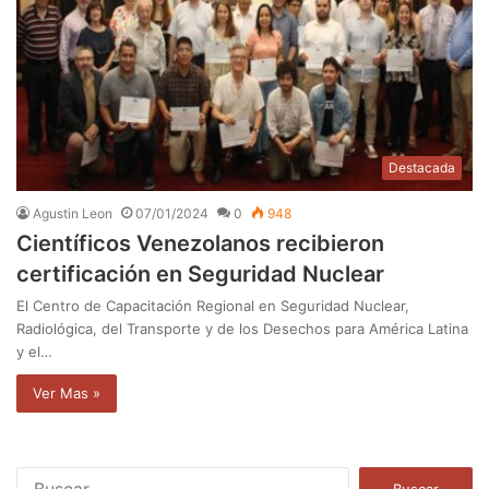
Destacada
Agustin Leon
07/01/2024
0
948
Científicos Venezolanos recibieron
certificación en Seguridad Nuclear
El Centro de Capacitación Regional en Seguridad Nuclear,
Radiológica, del Transporte y de los Desechos para América Latina
y el…
Ver Mas »
B