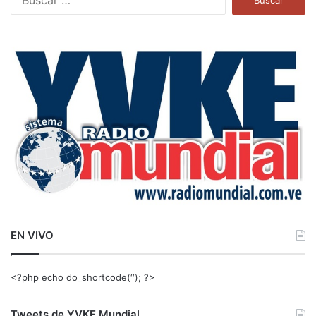
u
s
c
a
r
:
EN VIVO
<?php echo do_shortcode(‘‘); ?>
Tweets de YVKE Mundial