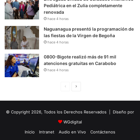
Pediátrica en el Zulia completamente
renovada
hace 4 horas
Naguanagua presentó la programación de
las fiestas de la Virgen de Begoña
hace 4 horas
0800-Bigote realizó más de 91 mil
atenciones gratuitas en Carabobo
hace 4 horas
P
S
á
i
g
g
© Copyright 2026, Todos los Derechos Reservados | Diseño por
i
u
n
i
WGdigital
a
e
Inicio
Intranet
Audio en Vivo
Contáctenos
A
n