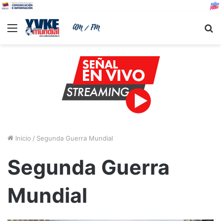
Menu
B
Inicio
/
Segunda Guerra Mundial
Segunda Guerra
Mundial