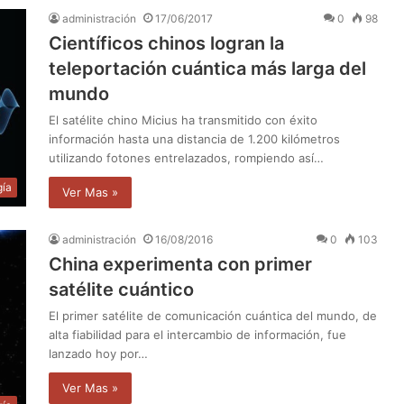
administración
17/06/2017
0
98
Científicos chinos logran la
teleportación cuántica más larga del
mundo
El satélite chino Micius ha transmitido con éxito
información hasta una distancia de 1.200 kilómetros
utilizando fotones entrelazados, rompiendo así…
gía
Ver Mas »
administración
16/08/2016
0
103
China experimenta con primer
satélite cuántico
El primer satélite de comunicación cuántica del mundo, de
alta fiabilidad para el intercambio de información, fue
lanzado hoy por…
Ver Mas »