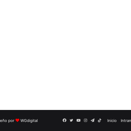
seño por
WGdigital
Facebook
Twitter
YouTube
Instagram
Telegram
TikTok
Inicio
Intra