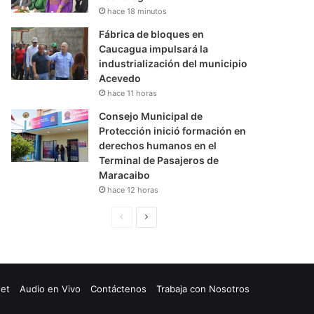
hace 18 minutos
Fábrica de bloques en
Caucagua impulsará la
industrialización del municipio
Acevedo
hace 11 horas
Consejo Municipal de
Protección inició formación en
derechos humanos en el
Terminal de Pasajeros de
Maracaibo
hace 12 horas
P
S
á
i
g
g
i
u
net
Audio en Vivo
Contáctenos
Trabaja con Nosotros
n
i