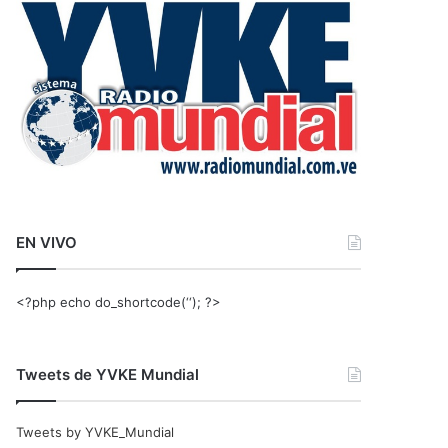
r
:
EN VIVO
<?php echo do_shortcode(‘‘); ?>
Tweets de YVKE Mundial
Tweets by YVKE_Mundial