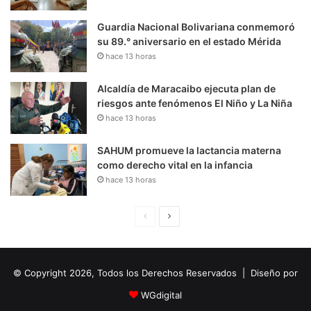
Guardia Nacional Bolivariana conmemoró
su 89.° aniversario en el estado Mérida
hace 13 horas
Alcaldía de Maracaibo ejecuta plan de
riesgos ante fenómenos El Niño y La Niña
hace 13 horas
SAHUM promueve la lactancia materna
como derecho vital en la infancia
hace 13 horas
P
S
á
i
g
g
© Copyright 2026, Todos los Derechos Reservados | Diseño por
i
u
n
i
WGdigital