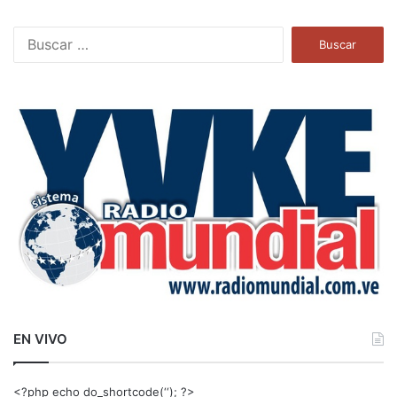
B
u
s
c
a
r
:
EN VIVO
<?php echo do_shortcode(‘‘); ?>