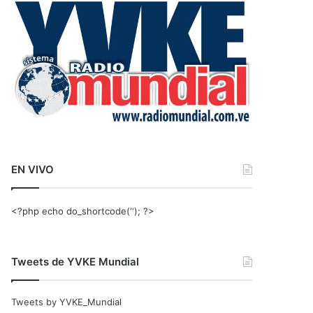
r
:
EN VIVO
<?php echo do_shortcode(‘‘); ?>
Tweets de YVKE Mundial
Tweets by YVKE_Mundial