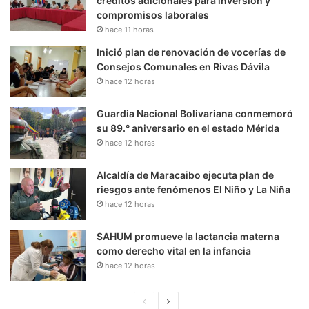
créditos adicionales para inversión y
compromisos laborales
hace 11 horas
Inició plan de renovación de vocerías de
Consejos Comunales en Rivas Dávila
hace 12 horas
Guardia Nacional Bolivariana conmemoró
su 89.° aniversario en el estado Mérida
hace 12 horas
Alcaldía de Maracaibo ejecuta plan de
riesgos ante fenómenos El Niño y La Niña
hace 12 horas
SAHUM promueve la lactancia materna
como derecho vital en la infancia
hace 12 horas
P
S