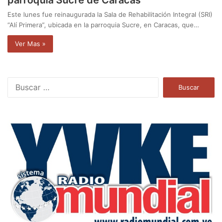
Este lunes fue reinaugurada la Sala de Rehabilitación Integral (SRI)
“Alí Primera”, ubicada en la parroquia Sucre, en Caracas, que…
Ver Mas »
B
u
s
c
a
r
: