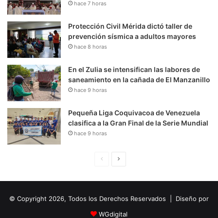
hace 7 horas
Protección Civil Mérida dictó taller de
prevención sísmica a adultos mayores
hace 8 horas
En el Zulia se intensifican las labores de
saneamiento en la cañada de El Manzanillo
hace 9 horas
Pequeña Liga Coquivacoa de Venezuela
clasifica a la Gran Final de la Serie Mundial
hace 9 horas
P
S
á
i
g
g
© Copyright 2026, Todos los Derechos Reservados | Diseño por
i
u
n
i
WGdigital