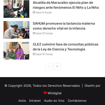
Alcaldía de Maracaibo ejecuta plan de
riesgos ante fenómenos El Niño y La Niña
hace 9 horas
SAHUM promueve la lactancia materna
como derecho vital en la infancia
hace 10 horas
CLEZ culminó fase de consultas públicas
de la Ley de Ciencia y Tecnología
hace 10 horas
P
S
á
i
g
g
© Copyright 2026, Todos los Derechos Reservados | Diseño por
i
u
n
i
WGdigital
a
e
Inicio
Intranet
Audio en Vivo
Contáctenos