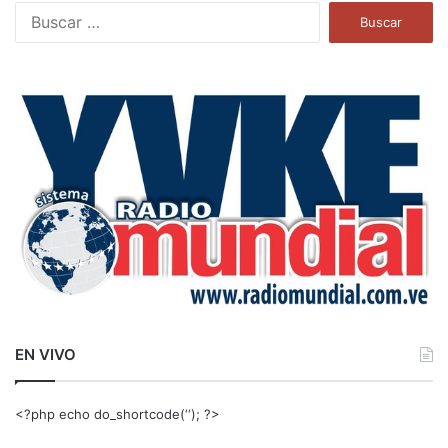
B
u
s
c
a
r
:
EN VIVO
<?php echo do_shortcode(‘‘); ?>