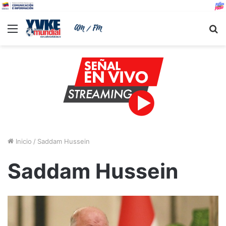
Menu
B
Inicio
/
Saddam Hussein
Saddam Hussein