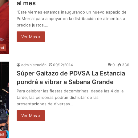
al mes
"Este viernes estamos inaugurando un nuevo espacio de
PdMercal para a apoyar en la distribución de alimentos a
precios justos.…
Ver Mas »
dad
administración
09/12/2014
0
336
Súper Gaitazo de PDVSA La Estancia
pondrá a vibrar a Sabana Grande
Para celebrar las fiestas decembrinas, desde las 4 de la
tarde, las personas podrán disfrutar de las
presentaciones de diversas…
Ver Mas »
dad