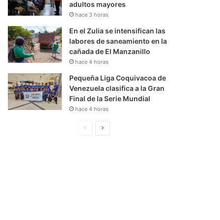
adultos mayores
hace 3 horas
En el Zulia se intensifican las
labores de saneamiento en la
cañada de El Manzanillo
hace 4 horas
Pequeña Liga Coquivacoa de
Venezuela clasifica a la Gran
Final de la Serie Mundial
hace 4 horas
P
S
á
i
g
g
i
u
n
i
a
e
A
n