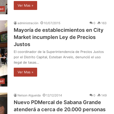
Ver Mas »
dad
administración
10/07/2015
0
163
Mayoría de establecimientos en City
Market incumplen Ley de Precios
Justos
El coordinador de la Superintendencia de Precios Justos
por el Distrito Capital, Esteban Arvelo, denunció el uso
ilegal de tasas…
Ver Mas »
dad
Nelson Algueida
12/12/2014
0
149
Nuevo PDMercal de Sabana Grande
atenderá a cerca de 20.000 personas