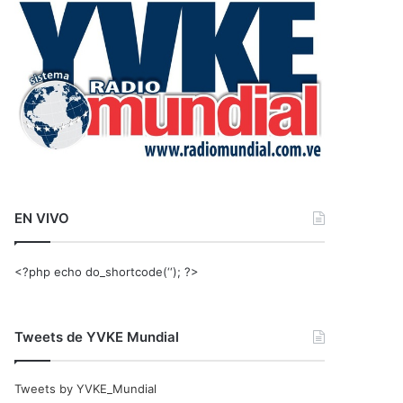
r
:
EN VIVO
<?php echo do_shortcode(‘‘); ?>
Tweets de YVKE Mundial
Tweets by YVKE_Mundial