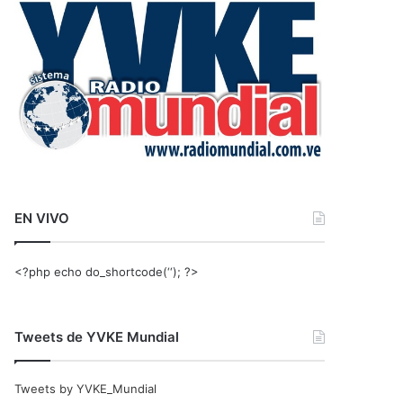
r
:
EN VIVO
<?php echo do_shortcode(‘‘); ?>
Tweets de YVKE Mundial
Tweets by YVKE_Mundial