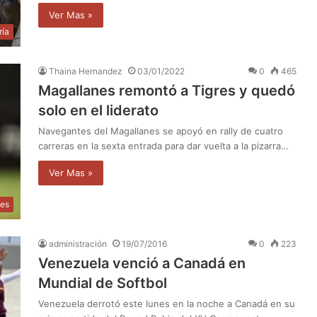
Ver Mas »
ría
Thaina Hernandez
03/01/2022
0
465
Magallanes remontó a Tigres y quedó
solo en el liderato
Navegantes del Magallanes se apoyó en rally de cuatro
carreras en la sexta entrada para dar vuelta a la pizarra…
Ver Mas »
tes
administración
19/07/2016
0
223
Venezuela venció a Canadá en
Mundial de Softbol
Venezuela derrotó este lunes en la noche a Canadá en su