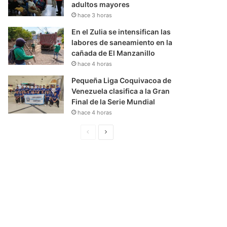
adultos mayores
hace 3 horas
En el Zulia se intensifican las
labores de saneamiento en la
cañada de El Manzanillo
hace 4 horas
Pequeña Liga Coquivacoa de
Venezuela clasifica a la Gran
Final de la Serie Mundial
hace 4 horas
P
S
á
i
g
g
i
u
n
i
a
e
A
n