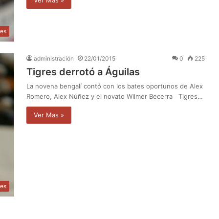
Ver Mas »
tes
administración
22/01/2015
0
225
Tigres derrotó a Águilas
La novena bengalí contó con los bates oportunos de Alex
Romero, Alex Núñez y el novato Wilmer Becerra Tigres…
Ver Mas »
tes