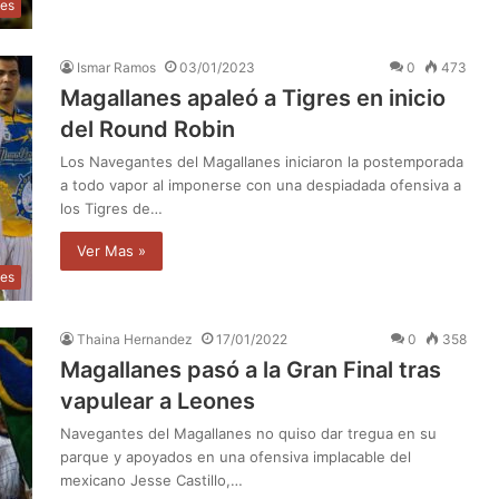
tes
Ismar Ramos
03/01/2023
0
473
Magallanes apaleó a Tigres en inicio
del Round Robin
Los Navegantes del Magallanes iniciaron la postemporada
a todo vapor al imponerse con una despiadada ofensiva a
los Tigres de…
Ver Mas »
tes
Thaina Hernandez
17/01/2022
0
358
Magallanes pasó a la Gran Final tras
vapulear a Leones
Navegantes del Magallanes no quiso dar tregua en su
parque y apoyados en una ofensiva implacable del
mexicano Jesse Castillo,…