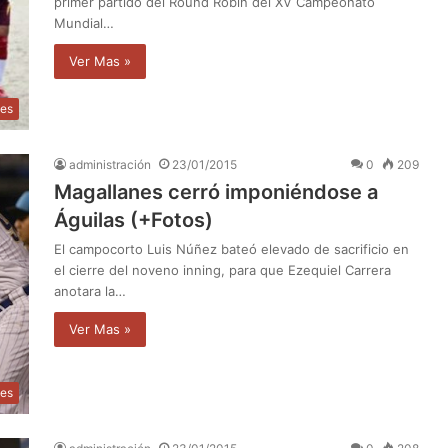
primer partido del Round Robin del XV Campeonato
Mundial…
Ver Mas »
tes
administración
23/01/2015
0
209
Magallanes cerró imponiéndose a
Águilas (+Fotos)
El campocorto Luis Núñez bateó elevado de sacrificio en
el cierre del noveno inning, para que Ezequiel Carrera
anotara la…
Ver Mas »
tes