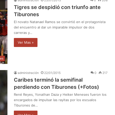
administración
23/01/2015
0
208
Tigres se despidió con triunfo ante
Tiburones
El novato Natanael Ramos se convirtió en el protagonista
del encuentro al dar un imparable impulsor de dos
carreras y…
Ver Mas »
tes
administración
22/01/2015
0
217
Caribes terminó la semifinal
perdiendo con Tiburones (+Fotos)
René Reyes, Yonathan Daza y Heiker Meneses fueron los
encargados de impulsar las rayitas por los escualos
Tiburones de…