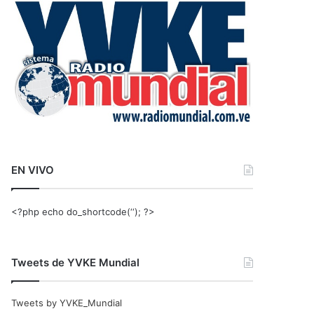
r
:
EN VIVO
<?php echo do_shortcode(‘‘); ?>
Tweets de YVKE Mundial
Tweets by YVKE_Mundial