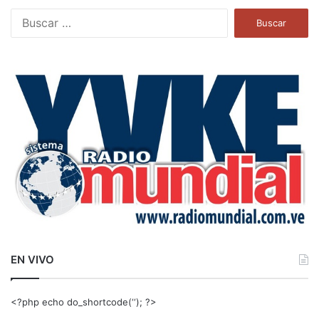
B
u
s
c
a
r
:
EN VIVO
<?php echo do_shortcode(‘‘); ?>