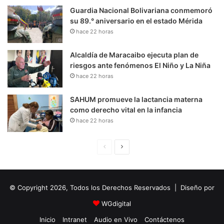
Guardia Nacional Bolivariana conmemoró
su 89.° aniversario en el estado Mérida
hace 22 horas
Alcaldía de Maracaibo ejecuta plan de
riesgos ante fenómenos El Niño y La Niña
hace 22 horas
SAHUM promueve la lactancia materna
como derecho vital en la infancia
hace 22 horas
P
S
á
i
g
g
© Copyright 2026, Todos los Derechos Reservados | Diseño por
i
u
n
i
WGdigital
a
e
Inicio
Intranet
Audio en Vivo
Contáctenos