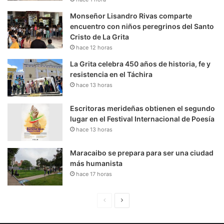
Monseñor Lisandro Rivas comparte
encuentro con niños peregrinos del Santo
Cristo de La Grita
hace 12 horas
La Grita celebra 450 años de historia, fe y
resistencia en el Táchira
hace 13 horas
Escritoras merideñas obtienen el segundo
lugar en el Festival Internacional de Poesía
hace 13 horas
Maracaibo se prepara para ser una ciudad
más humanista
hace 17 horas
P
S
á
i