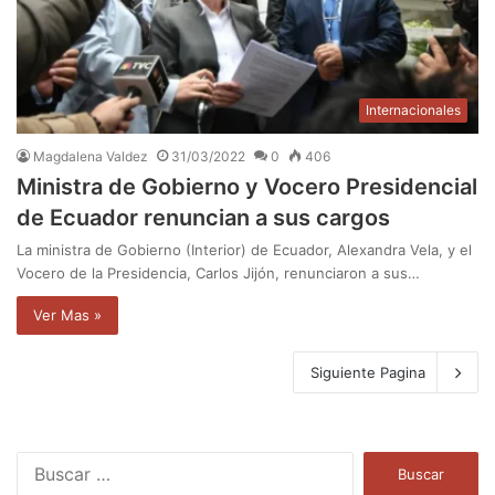
Internacionales
Magdalena Valdez
31/03/2022
0
406
Ministra de Gobierno y Vocero Presidencial
de Ecuador renuncian a sus cargos
La ministra de Gobierno (Interior) de Ecuador, Alexandra Vela, y el
Vocero de la Presidencia, Carlos Jijón, renunciaron a sus…
Ver Mas »
Siguiente Pagina
B
u