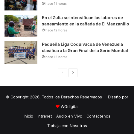
hace 11 horas
En el Zulia se intensifican las labores de
saneamiento en la cañada de El Manzanillo
hace 12 horas
Pequeña Liga Coquivacoa de Venezuela
clasifica a la Gran Final de la Serie Mundial
hace 12 horas
P
S
á
i
g
g
© Copyright 2026, Todos los Derechos Reservados | Diseño por
i
u
n
i
WGdigital
a
e
Inicio
Intranet
Audio en Vivo
Contáctenos
A
n
Trabaja con Nosotros
n
t