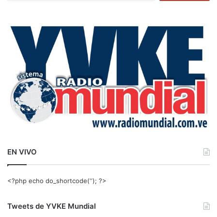
s
c
a
r
:
EN VIVO
<?php echo do_shortcode(‘‘); ?>
Tweets de YVKE Mundial