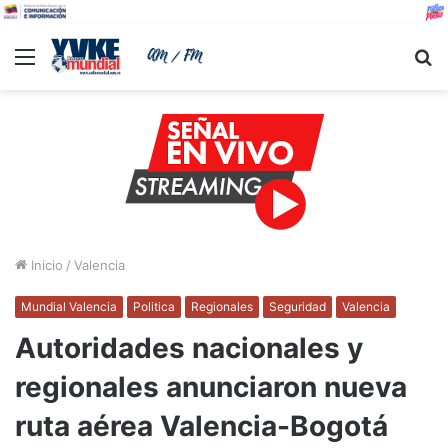
Menu
B
Inicio
/
Valencia
Mundial Valencia
Politica
Regionales
Seguridad
Valencia
Autoridades nacionales y
regionales anunciaron nueva
ruta aérea Valencia-Bogotá