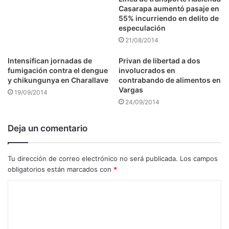
Casarapa aumentó pasaje en
55% incurriendo en delito de
especulación
21/08/2014
Intensifican jornadas de
Privan de libertad a dos
fumigación contra el dengue
involucrados en
y chikungunya en Charallave
contrabando de alimentos en
Vargas
19/09/2014
24/09/2014
Deja un comentario
Tu dirección de correo electrónico no será publicada.
Los campos
obligatorios están marcados con
*
C
o
m