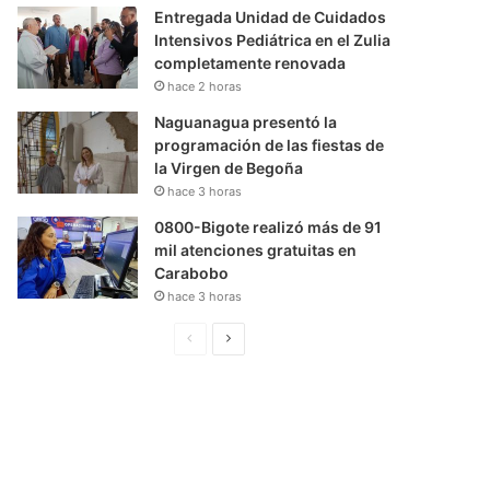
Entregada Unidad de Cuidados
Intensivos Pediátrica en el Zulia
completamente renovada
hace 2 horas
Naguanagua presentó la
programación de las fiestas de
la Virgen de Begoña
hace 3 horas
0800-Bigote realizó más de 91
mil atenciones gratuitas en
Carabobo
hace 3 horas
P
S
á
i
g
g
i
u
n
i