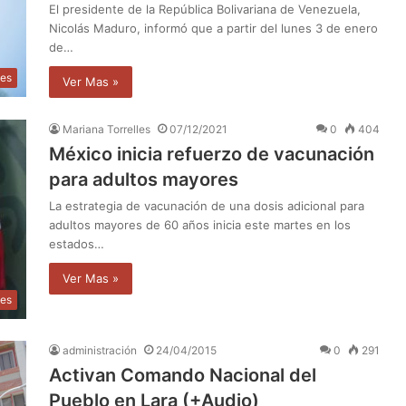
El presidente de la República Bolivariana de Venezuela,
Nicolás Maduro, informó que a partir del lunes 3 de enero
de…
les
Ver Mas »
Mariana Torrelles
07/12/2021
0
404
México inicia refuerzo de vacunación
para adultos mayores
La estrategia de vacunación de una dosis adicional para
adultos mayores de 60 años inicia este martes en los
estados…
Ver Mas »
les
administración
24/04/2015
0
291
Activan Comando Nacional del
Pueblo en Lara (+Audio)