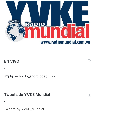
r
:
EN VIVO
<?php echo do_shortcode(‘‘); ?>
Tweets de YVKE Mundial
Tweets by YVKE_Mundial