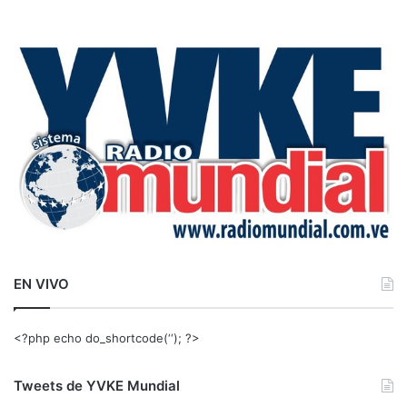
s
c
a
r
:
EN VIVO
<?php echo do_shortcode(‘‘); ?>
Tweets de YVKE Mundial