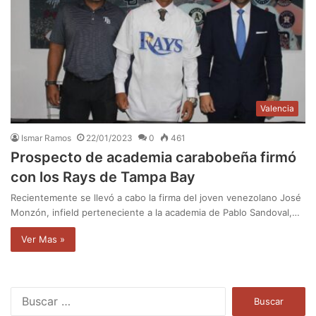
Valencia
Ismar Ramos
22/01/2023
0
461
Prospecto de academia carabobeña firmó
con los Rays de Tampa Bay
Recientemente se llevó a cabo la firma del joven venezolano José
Monzón, infield perteneciente a la academia de Pablo Sandoval,…
Ver Mas »
B
u