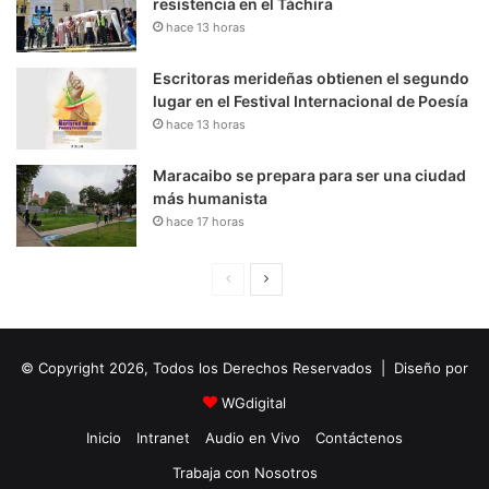
resistencia en el Táchira
hace 13 horas
Escritoras merideñas obtienen el segundo
lugar en el Festival Internacional de Poesía
hace 13 horas
Maracaibo se prepara para ser una ciudad
más humanista
hace 17 horas
P
S
á
i
g
g
© Copyright 2026, Todos los Derechos Reservados | Diseño por
i
u
n
i
WGdigital
a
e
Inicio
Intranet
Audio en Vivo
Contáctenos
A
n
Trabaja con Nosotros