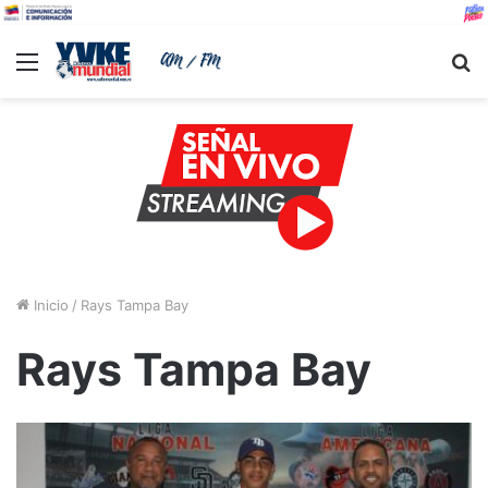
Menu
B
Inicio
/
Rays Tampa Bay
Rays Tampa Bay