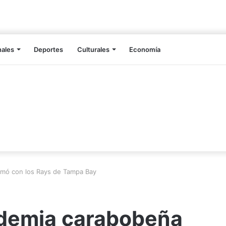
nales
Deportes
Culturales
Economía
rmó con los Rays de Tampa Bay
ademia carabobeña