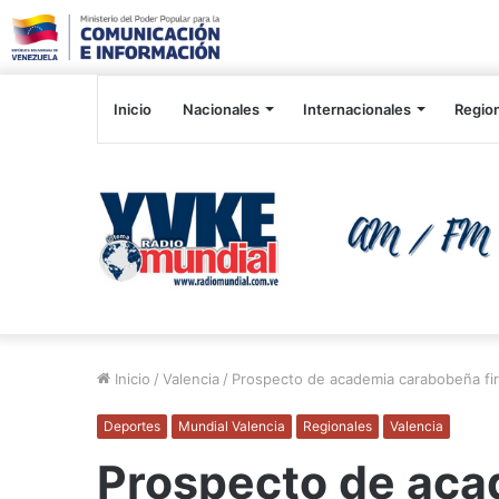
Inicio
Nacionales
Internacionales
Regio
Inicio
/
Valencia
/
Prospecto de academia carabobeña fi
Deportes
Mundial Valencia
Regionales
Valencia
Prospecto de ac