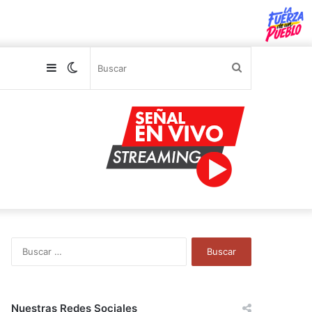
Sidebar
Switch
Buscar
skin
B
u
s
c
a
Nuestras Redes Sociales