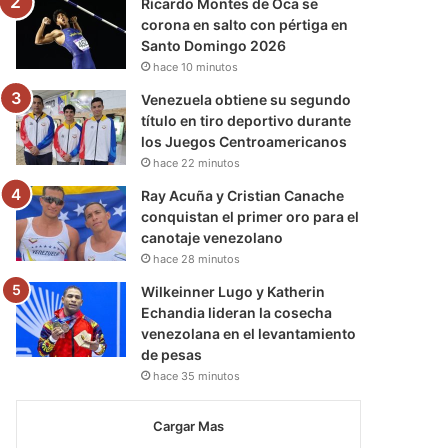
Ricardo Montes de Oca se
corona en salto con pértiga en
Santo Domingo 2026
hace 10 minutos
Venezuela obtiene su segundo
título en tiro deportivo durante
los Juegos Centroamericanos
hace 22 minutos
Ray Acuña y Cristian Canache
conquistan el primer oro para el
canotaje venezolano
hace 28 minutos
Wilkeinner Lugo y Katherin
Echandia lideran la cosecha
venezolana en el levantamiento
de pesas
hace 35 minutos
Cargar Mas