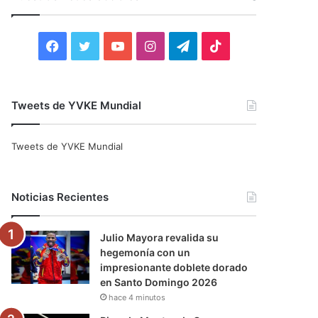
r
:
F
T
Y
I
T
T
a
w
o
n
e
i
c
i
u
s
l
k
Tweets de YVKE Mundial
e
t
T
t
e
T
Tweets de YVKE Mundial
b
t
u
a
g
o
o
e
b
g
r
k
Noticias Recientes
o
r
e
r
a
Julio Mayora revalida su
k
a
m
hegemonía con un
impresionante doblete dorado
m
en Santo Domingo 2026
hace 4 minutos