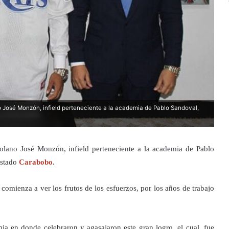
 José Monzón, infield perteneciente a la academia de Pablo Sandoval,
olano José Monzón, infield perteneciente a la academia de Pablo
estado
Carabobo
.
comienza a ver los frutos de los esfuerzos, por los años de trabajo
mia en donde celebraron y agasajaron este gran logro, el cual, fue