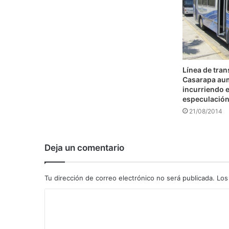
Línea de tra
Casarapa au
incurriendo e
especulació
21/08/2014
Deja un comentario
Tu dirección de correo electrónico no será publicada.
Los
C
o
m