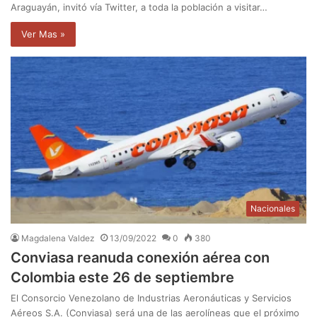
Araguayán, invitó vía Twitter, a toda la población a visitar…
Ver Mas »
Nacionales
Magdalena Valdez
13/09/2022
0
380
Conviasa reanuda conexión aérea con
Colombia este 26 de septiembre
El Consorcio Venezolano de Industrias Aeronáuticas y Servicios
Aéreos S.A. (Conviasa) será una de las aerolíneas que el próximo