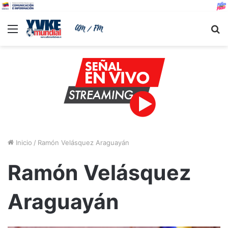
Menu
B
Inicio
/
Ramón Velásquez Araguayán
Ramón Velásquez
Araguayán