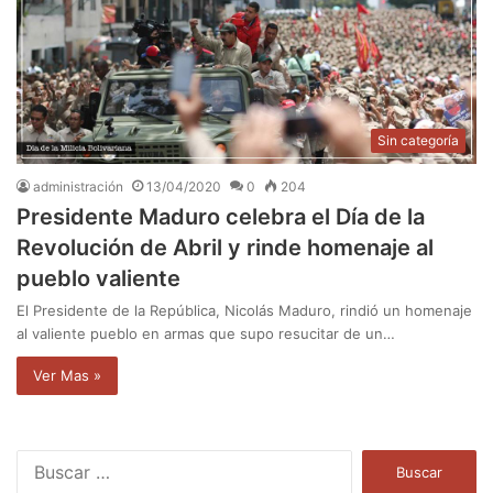
Sin categoría
administración
13/04/2020
0
204
Presidente Maduro celebra el Día de la
Revolución de Abril y rinde homenaje al
pueblo valiente
El Presidente de la República, Nicolás Maduro, rindió un homenaje
al valiente pueblo en armas que supo resucitar de un…
Ver Mas »
B
u