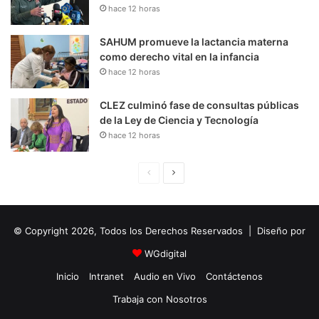
hace 12 horas
SAHUM promueve la lactancia materna
como derecho vital en la infancia
hace 12 horas
CLEZ culminó fase de consultas públicas
de la Ley de Ciencia y Tecnología
hace 12 horas
P
S
á
i
g
g
© Copyright 2026, Todos los Derechos Reservados | Diseño por
i
u
n
i
WGdigital
a
e
Inicio
Intranet
Audio en Vivo
Contáctenos
A
n
Trabaja con Nosotros
n
t