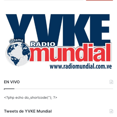
s
c
a
r
:
EN VIVO
<?php echo do_shortcode(‘‘); ?>
Tweets de YVKE Mundial