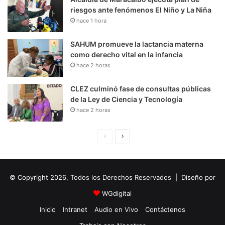
riesgos ante fenómenos El Niño y La Niña
hace 1 hora
SAHUM promueve la lactancia materna
como derecho vital en la infancia
hace 2 horas
CLEZ culminó fase de consultas públicas
de la Ley de Ciencia y Tecnología
hace 2 horas
P
S
á
i
g
g
© Copyright 2026, Todos los Derechos Reservados | Diseño por
i
u
n
i
WGdigital
a
e
Inicio
Intranet
Audio en Vivo
Contáctenos
A
n