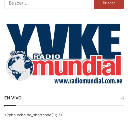
B
u
s
c
a
r
:
EN VIVO
<?php echo do_shortcode(‘‘); ?>