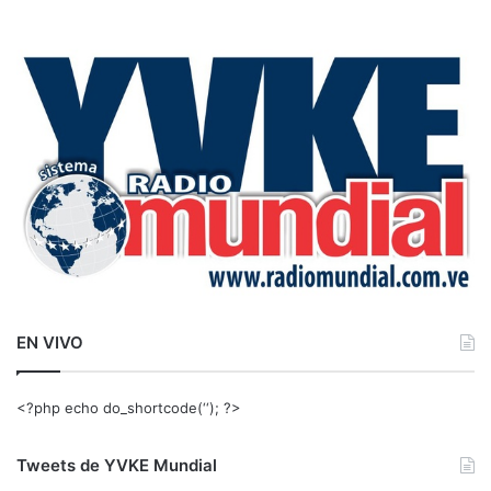
s
c
a
r
:
EN VIVO
<?php echo do_shortcode(‘‘); ?>
Tweets de YVKE Mundial