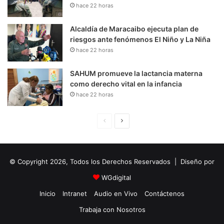
hace 22 horas
Alcaldía de Maracaibo ejecuta plan de
riesgos ante fenómenos El Niño y La Niña
hace 22 horas
SAHUM promueve la lactancia materna
como derecho vital en la infancia
hace 22 horas
P
S
á
i
g
g
© Copyright 2026, Todos los Derechos Reservados | Diseño por
i
u
n
i
WGdigital
a
e
Inicio
Intranet
Audio en Vivo
Contáctenos
A
n
Trabaja con Nosotros
n
t