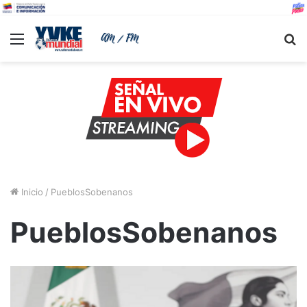
Menu
B
Inicio
/
PueblosSobenanos
PueblosSobenanos