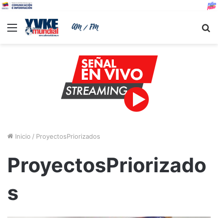
Menu
B
Inicio
/
ProyectosPriorizados
ProyectosPriorizado
s