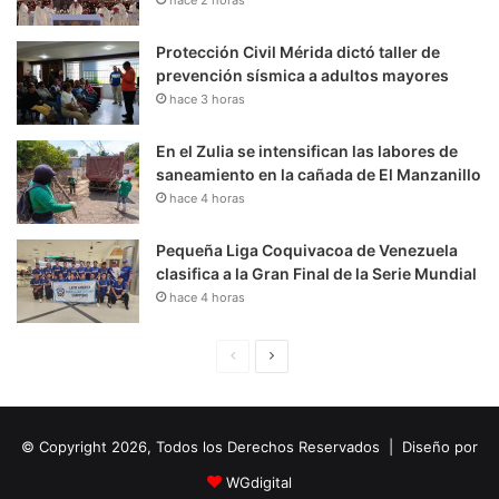
Protección Civil Mérida dictó taller de
prevención sísmica a adultos mayores
hace 3 horas
En el Zulia se intensifican las labores de
saneamiento en la cañada de El Manzanillo
hace 4 horas
Pequeña Liga Coquivacoa de Venezuela
clasifica a la Gran Final de la Serie Mundial
hace 4 horas
P
S
á
i
g
g
© Copyright 2026, Todos los Derechos Reservados | Diseño por
i
u
n
i
WGdigital